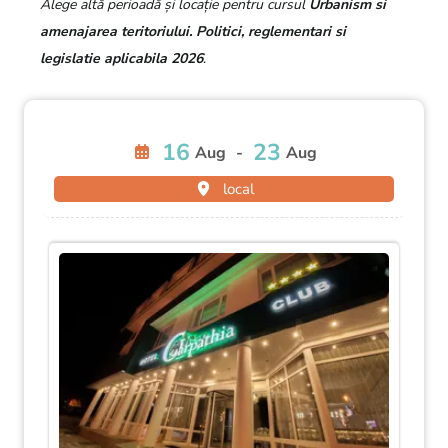
Alege altă perioadă și locație pentru cursul
Urbanism si
amenajarea teritoriului. Politici, reglementari si
legislatie aplicabila 2026
.
16
23
Aug
-
Aug
local