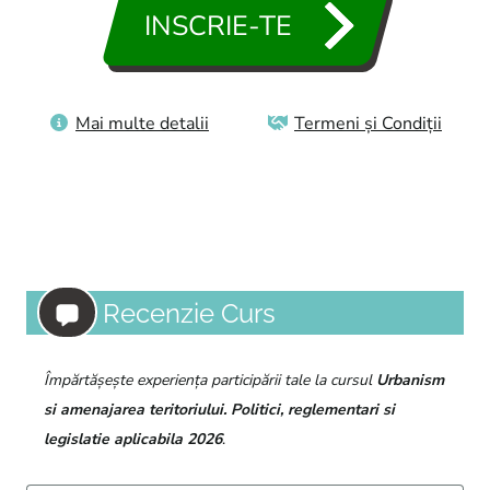
INSCRIE-TE
Aleg oferta de cazare mai tarziu
Mai multe detalii
Termeni și Condiții
Recenzie Curs
Împărtășește experiența participării tale la cursul
Urbanism
si amenajarea teritoriului. Politici, reglementari si
legislatie aplicabila 2026
.