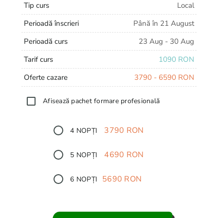
Tip curs
Local
Perioadă înscrieri
Până în 21 August
Perioadă curs
23 Aug - 30 Aug
Tarif curs
1090 RON
Oferte cazare
3790 - 6590 RON
Afisează pachet formare profesională
3790 RON
4 NOPȚI
4690 RON
5 NOPȚI
5690 RON
6 NOPȚI
6590 RON
7 NOPȚI