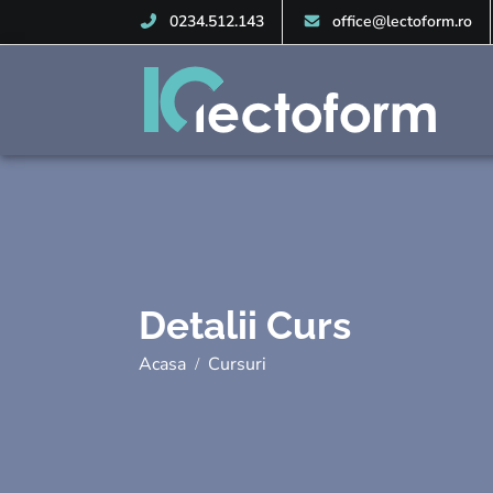
0234.512.143
office@lectoform.ro
Detalii Curs
Acasa
Cursuri