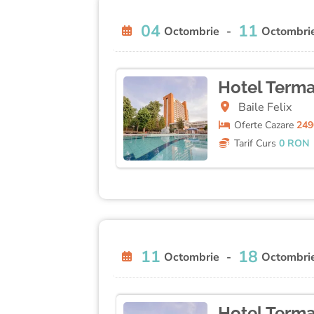
04
11
Octombrie
-
Octombri
Hotel Terma
Baile Felix
Oferte
Cazare
249
Tarif Curs
0 RON
11
18
Octombrie
-
Octombri
Hotel Terma