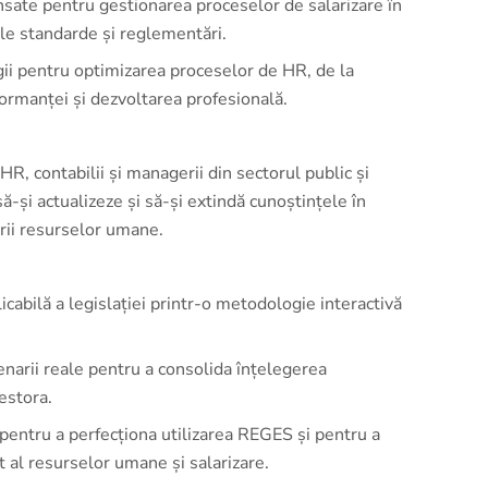
ansate pentru gestionarea proceselor de salarizare în
ele standarde și reglementări.
 pentru optimizarea proceselor de HR, de la
formanței și dezvoltarea profesională.
R, contabilii și managerii din sectorul public și
ă-și actualizeze și să-și extindă cunoștințele în
ării resurselor umane.
licabilă a legislației printr-o metodologie interactivă
cenarii reale pentru a consolida înțelegerea
cestora.
pentru a perfecționa utilizarea REGES și pentru a
 al resurselor umane și salarizare.