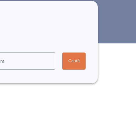
rs
Caută