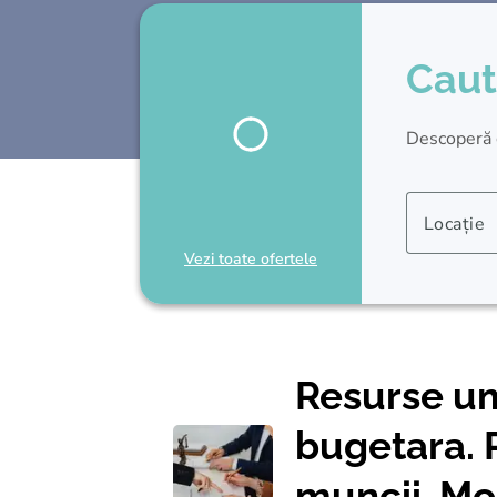
Caut
Descoperă cu
Locație
Vezi toate ofertele
Resurse um
bugetara. 
muncii. Mod