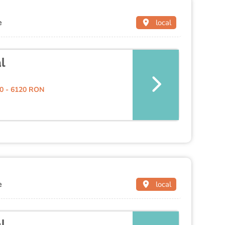
e
local
l
0 - 6120 RON
e
local
l