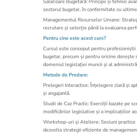
Salarizare Bugetară: Principii și tehnici av
sectorul bugetar, în conformitate cu ultim
Managementul Resurselor Umane: Strategii
recrutare și selecție până la evaluarea per
Pentru cine este acest curs?
Cursul este conceput pentru profesioniștii H
bugetar, precum și pentru oricine dorește s
domeniul legislației muncii și al administr
Metode de Predare:
Prelegeri Interactice: Înțelegere clară și ap
și angajantă.
Studii de Caz Practic: Exerciții bazate pe s
modificărilor legislative și a implicațiilor a
Workshop-uri și Ateliere: Sesiuni practice 
dezvolta strategii eficiente de management