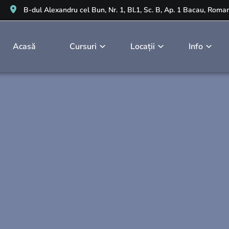
B-dul Alexandru cel Bun, Nr. 1, Bl.1, Sc. B, Ap. 1 Bacau, Roma
Acasă
Cursuri
Locații
Info