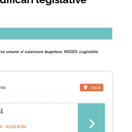
se umane si salarizare bugetara. REGES. Legislatia
rie
local
l
0 - 6120 RON