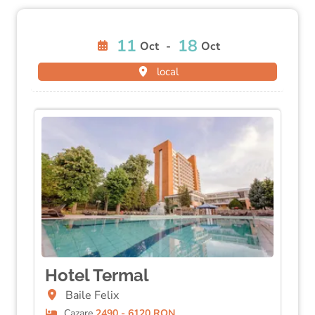
11
18
Oct
-
Oct
local
Hotel Termal
Baile Felix
Cazare
2490 - 6120 RON