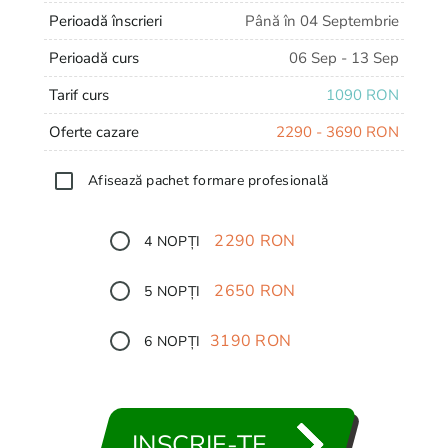
Perioadă înscrieri
Până în 04 Septembrie
Perioadă curs
06 Sep - 13 Sep
Tarif curs
1090 RON
Oferte cazare
2290 - 3690 RON
Afisează pachet formare profesională
2290 RON
4 NOPȚI
2650 RON
5 NOPȚI
3190 RON
6 NOPȚI
3690 RON
7 NOPȚI
INSCRIE-TE
Aleg oferta de cazare mai tarziu